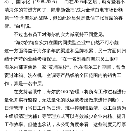
8）、国际化（1998-2005），而在2005年之后，就有些看不
清海尔的前进方向了。除非勉强把‘成为全球白电市场份额
第一’作为海尔的战略，但如此说显然是低估了张首席的睿
智。”白刚说。
不过也有员工对海尔的实力减弱持不同意见。
“海尔的销售实力在国内同类型企业中仍然不可小觑，
这一方面得益于海尔多年的渠道和品牌积累，另一方面则归
结于严苛的业绩考核保证。”在一名刘姓前海尔员工眼中，
海尔内部更像是一家“黄埔军校”。他在海尔工作期间，曾负
责过冰箱、洗衣机、空调等产品线的全国范围内的销售工
作，算是一名中层。
在支持者眼中，海尔的OEC管理（将所有工作过程进行
量化并实行监控，无法量化的以做或者没做来进行判断）、
日清管理（当日工作当日清、班中控制班后清、员工自清为
主组织清理为辅）等管理方式可以有效减少企业内耗、提升
工作效率。但他也承认，从公司角度来看，这些制度无可厚