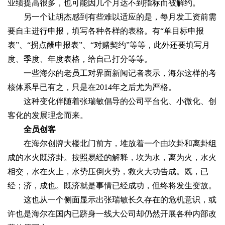
业绩提高很多，也可能因几个月达不到指标而被解约。
另一个让胡杰感到有些难以适应的是，每月发工资前需
要自主进行申报，填写各种各样的表格。有“单目标申报
表”、“拐点酬申报表”、“对赌契约”等等，此外还要填写月
度、季度、年度表格，给自己打分等等。
一些海尔的老员工对界面新闻记者表示，海尔这样的考
核体系早已有之，只是在2014年之后尤为严格。
这种变化伴随着张瑞敏倡导的公司平台化、小微化、创
客化的发展理念而来。
全员创客
在海尔创牌大楼北门前方，堆放着一个由坎卦和离卦组
成的水火既济卦。按照易经的解释，坎为水，离为火，水火
相交，水在火上，水势压倒火势，救火大功告成。既，已
经；济，成也。既济就是事情已经成功，但终将发生变故。
这也从一个侧面显示出张瑞敏长久存在的危机意识，或
许也是海尔在国内已跻身一线大公司却仍然开展各种内部改