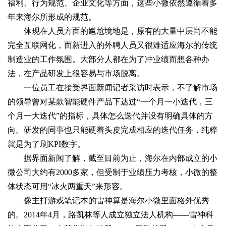
福利、行为规范、企业文化等方面，这些小微依然遵循着多
年来海尔所形成的规范。
体现在人员方面的尴尬境地是，原有的大量中层尚不能
完全互联网化，而新进入的外聘人员又很难适应海尔的传统
制造业的工作氛围。大部分人都在为了冲业绩而想各种办
法，在产品研发上很容易与市场脱离。
一位员工在接受界面新闻记者采访时表示，不了解市场
的领导曾对某款智能硬件产品下达过“一个月一小迭代，三
个月一大迭代”的指标，具体怎么迭代并没有明确具体的方
向。研发的同事也只能硬着头皮完成相应的迭代任务，纯粹
就是为了刷KPI数字。
据界面新闻了解，截至目前为止，海尔在内部成立的小
微公司大约有2000多家，但受制于业绩压力考核，小微的整
体状态可用“冰火两重天”来形容。
像主打游戏笔记本的雷神算是海尔小微里面格外优秀
的。2014年4月，路凯林等人成立独立法人机构——雷神科