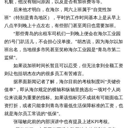
礼貌，他没有细问原因，以及是否有加班费等等。
后来他才明白，在海尔，周六上班属于“自觉性加
班”（特别是青岛地区），平时的工作时间基本上是从早上
八点半到晚上十点左右，有些部门甚至周日也需要加班。
“那些青岛的出租车司机们一到晚上便会在海尔工业园
的5号门趴活儿，不会担心没单接。”胡杰说，因为海尔以加
班出名，当地很多市民甚至笑称海尔工业园是“青岛市第二
监狱”。
如果说加班时间长暂且可以忍受，但无法拿到全额工资
则让包括胡杰在内的很多员工有苦难言。
据界面新闻记者了解，海尔目前的考核制度叫“关键价
值单”，即从海尔规定的横轴和纵轴里挑选出一项对个人岗
位来说最为重要的指标。如果该指标完不成就有可能面临工
资打折，或者只能拿到青岛市最低生活保障标准的工资，也
就是海尔员工常说的“低保”。
张瑞敏此前的内部演讲中也有提及上述KPI考核。