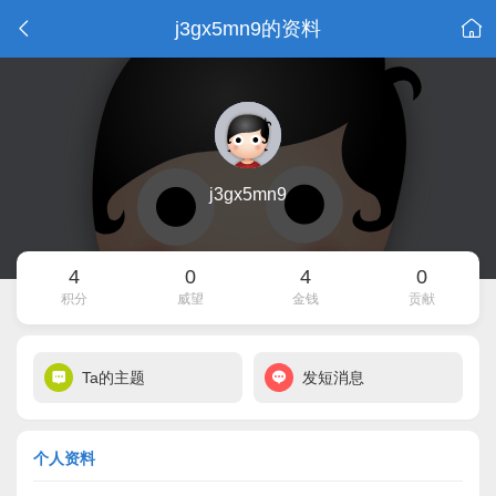
j3gx5mn9的资料
j3gx5mn9
4
0
4
0
积分
威望
金钱
贡献
Ta的主题
发短消息
个人资料